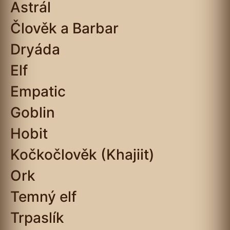
Astrál
Člověk a Barbar
Dryáda
Elf
Empatic
Goblin
Hobit
Kočkočlověk (Khajiit)
Ork
Temný elf
Trpaslík