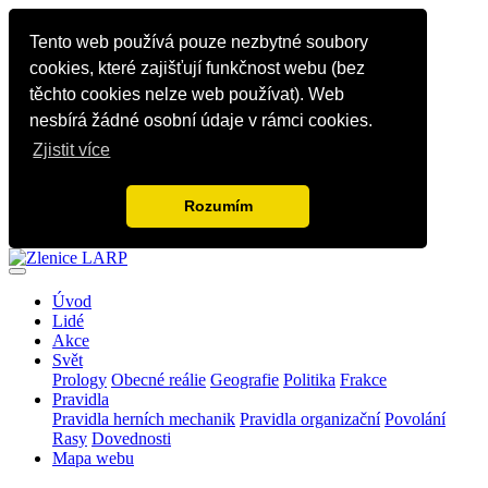
Tento web používá pouze nezbytné soubory
cookies, které zajišťují funkčnost webu (bez
těchto cookies nelze web používat). Web
nesbírá žádné osobní údaje v rámci cookies.
Zjistit více
Rozumím
Úvod
Lidé
Akce
Svět
Prology
Obecné reálie
Geografie
Politika
Frakce
Pravidla
Pravidla herních mechanik
Pravidla organizační
Povolání
Rasy
Dovednosti
Mapa webu