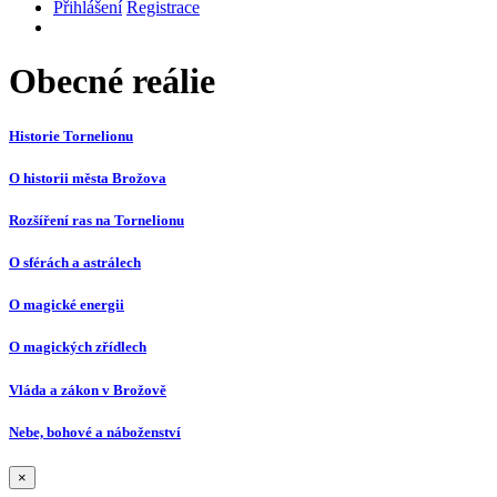
Přihlášení
Registrace
Obecné reálie
Historie Tornelionu
O historii města Brožova
Rozšíření ras na Tornelionu
O sférách a astrálech
O magické energii
O magických zřídlech
Vláda a zákon v Brožově
Nebe, bohové a náboženství
×