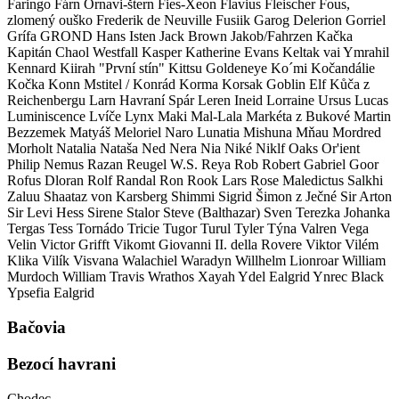
Faringo
Fárn Ornavi-štern
Fies-Xeon
Flavius
Fleischer
Fous,
zlomený ouško
Frederik de Neuville
Fusiik
Garog Delerion
Gorriel
Grífa
GROND
Hans
Isten
Jack Brown
Jakob/Fahrzen
Kačka
Kapitán Chaol Westfall
Kasper
Katherine Evans
Keltak vai Ymrahil
Kennard
Kiirah "První stín"
Kittsu Goldeneye
Ko´mi
Kočandálie
Kočka
Konn Mstitel / Konrád
Korma
Korsak Goblin Elf
Kůča z
Reichenbergu
Larn Havraní Spár
Leren Ineid
Lorraine Ursus
Lucas
Luminiscence
Lvíče
Lynx
Maki
Mal-Lala
Markéta z Bukové
Martin
Bezzemek
Matyáš
Meloriel Naro Lunatia
Mishuna
Mňau
Mordred
Morholt
Natalia
Nataša
Ned
Nera
Nia
Niké
Niklf
Oaks
Or'ient
Philip Nemus
Razan
Reugel W.S.
Reya
Rob
Robert Gabriel Goor
Rofus Dloran
Rolf Randal
Ron
Rook Lars
Rose Maledictus
Salkhi
Zaluu
Shaataz von Karsberg
Shimmi
Sigrid
Šimon z Ječné
Sir Arton
Sir Levi Hess
Sirene
Stalor
Steve (Balthazar)
Sven
Terezka Johanka
Tergas
Tess
Tornádo
Tricie
Tugor
Turul
Tyler
Týna
Valren
Vega
Velin
Victor Grifft
Vikomt Giovanni II. della Rovere
Viktor
Vilém
Klika
Vilík
Visvana
Walachiel
Waradyn
Willhelm Lionroar
William
Murdoch
William Travis
Wrathos
Xayah
Ydel Ealgrid
Ynrec Black
Ypsefia Ealgrid
Bačovia
Bezocí havrani
Chodec