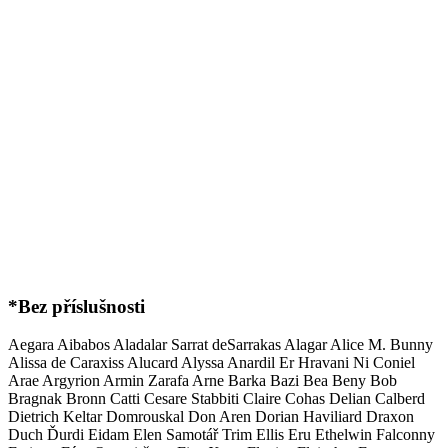
*Bez příslušnosti
Aegara
Aibabos
Aladalar Sarrat deSarrakas
Alagar
Alice M. Bunny
Alissa de Caraxiss
Alucard
Alyssa
Anardil Er Hravani Ni Coniel
Arae
Argyrion
Armin Zarafa
Arne
Barka
Bazi
Bea
Beny
Bob
Bragnak
Bronn
Catti
Cesare Stabbiti
Claire
Cohas
Delian Calberd
Dietrich Keltar
Domrouskal
Don Aren
Dorian Haviliard
Draxon
Duch
Ďurdi
Eidam
Elen Samotář Trim
Ellis
Eru
Ethelwin
Falconny