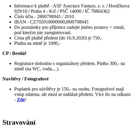
Informace k platbě - ASF Asociace Fantasy, z. s.
/
Horáčkova
929/10
/
Praha 4 - Krč
/
PSČ 14000
/
IČ 70804362
Číslo účtu - 2800798945 / 2010
IBAN - CZ7020100000002800798945
Do poznámky pro příjemce zadejte jméno postavy + email,
pod kterým jste zaregistrovaní.
Cena při platbě předem (do 16.9.2020) je 750,-
Platba na místě je 1000,-
CP / Bestiář
Registrace dohodou s organizátory předem. Platba 300,- na
místě (na WC, vodu,...).
Navštěvy / Fotografové
Poplatek pro návštěvy je 150,- na osobu. Fotografové mají
vstup zdarma, ale musí se nahlásit předem. Více ifo na odkazu
-
Zde
!
Stravování