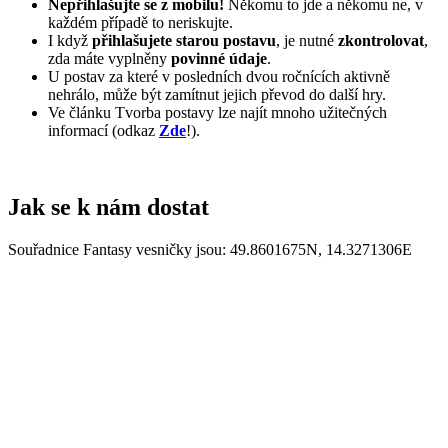
Nepřihlašujte se z mobilu!
Někomu to jde a někomu ne, v
každém případě to neriskujte.
I když
přihlašujete starou postavu
, je nutné
zkontrolovat
,
zda máte vyplněny
povinné údaje
.
U postav za které v posledních dvou ročnících aktivně
nehrálo, může být zamítnut jejich převod do další hry.
Ve článku Tvorba postavy lze najít mnoho užitečných
informací (odkaz
Zde
!).
Jak se k nám dostat
Souřadnice Fantasy vesničky jsou: 49.8601675N, 14.3271306E