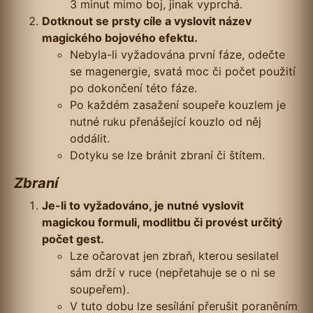
3 minut mimo boj, jinak vyprchá.
Dotknout se prsty cíle a vyslovit název
magického bojového efektu.
Nebyla-li vyžadována první fáze, odečte
se magenergie, svatá moc či počet použití
po dokončení této fáze.
Po každém zasažení soupeře kouzlem je
nutné ruku přenášející kouzlo od něj
oddálit.
Dotyku se lze bránit zbraní či štítem.
Zbraní
Je-li to vyžadováno, je nutné vyslovit
magickou formuli, modlitbu či provést určitý
počet gest.
Lze očarovat jen zbraň, kterou sesilatel
sám drží v ruce (nepřetahuje se o ni se
soupeřem).
V tuto dobu lze sesílání přerušit poraněním