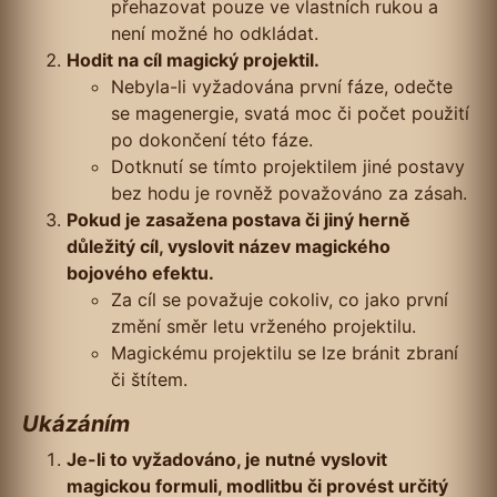
přehazovat pouze ve vlastních rukou a
není možné ho odkládat.
Hodit na cíl magický projektil.
Nebyla-li vyžadována první fáze, odečte
se magenergie, svatá moc či počet použití
po dokončení této fáze.
Dotknutí se tímto projektilem jiné postavy
bez hodu je rovněž považováno za zásah.
Pokud je zasažena postava či jiný herně
důležitý cíl, vyslovit název magického
bojového efektu.
Za cíl se považuje cokoliv, co jako první
změní směr letu vrženého projektilu.
Magickému projektilu se lze bránit zbraní
či štítem.
Ukázáním
Je-li to vyžadováno, je nutné vyslovit
magickou formuli, modlitbu či provést určitý