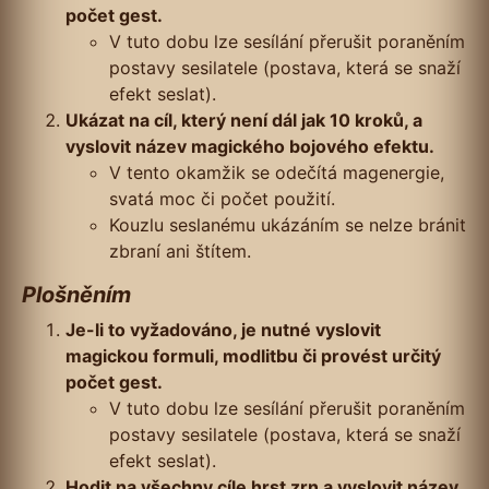
počet gest.
V tuto dobu lze sesílání přerušit poraněním
postavy sesilatele (postava, která se snaží
efekt seslat).
Ukázat na cíl, který není dál jak 10 kroků, a
vyslovit název magického bojového efektu.
V tento okamžik se odečítá magenergie,
svatá moc či počet použití.
Kouzlu seslanému ukázáním se nelze bránit
zbraní ani štítem.
Plošněním
Je-li to vyžadováno, je nutné vyslovit
magickou formuli, modlitbu či provést určitý
počet gest.
V tuto dobu lze sesílání přerušit poraněním
postavy sesilatele (postava, která se snaží
efekt seslat).
Hodit na všechny cíle hrst zrn a vyslovit název