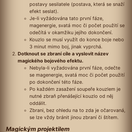
postavy sesilatele (postava, která se snaží
efekt seslat).
Je-li vyžádována tato první fáze,
magenergie, svatá moc či počet použití se
odečítá v okamžiku jejího dokončení.
Kouzlo se musí využít do konce boje nebo
3 minut mimo boj, jinak vyprchá.
Dotknout se zbraní cíle a vyslovit název
magického bojového efektu.
Nebyla-li vyžadována první fáze, odečte
se magenergie, svatá moc či počet použití
po dokončení této fáze.
Po každém zasažení soupeře kouzlem je
nutné zbraň přenášející kouzlo od něj
oddálit.
Zbrani, bez ohledu na to zda je očarovaná,
se lze vždy bránit jinou zbraní či štítem.
Magickým projektilem