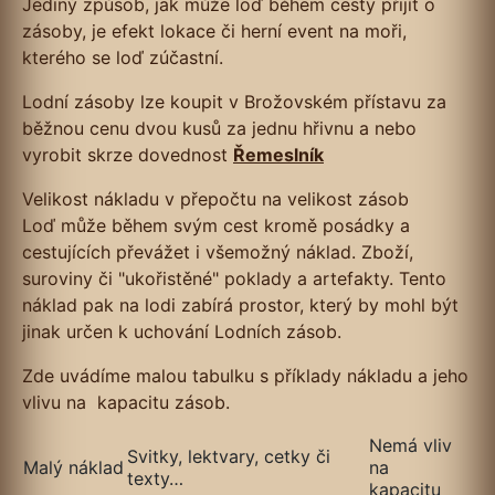
Jediný způsob, jak může loď během cesty přijít o
zásoby, je efekt lokace či herní event na moři,
kterého se loď zúčastní.
Lodní zásoby lze koupit v Brožovském přístavu za
běžnou cenu dvou kusů za jednu hřivnu a nebo
vyrobit skrze dovednost
Řemeslník
Velikost nákladu v přepočtu na velikost zásob
Loď může během svým cest kromě posádky a
cestujících převážet i všemožný náklad. Zboží,
suroviny či "ukořistěné" poklady a artefakty. Tento
náklad pak na lodi zabírá prostor, který by mohl být
jinak určen k uchování Lodních zásob.
Zde uvádíme malou tabulku s příklady nákladu a jeho
vlivu na kapacitu zásob.
Nemá vliv
Svitky, lektvary, cetky či
Malý náklad
na
texty…
kapacitu