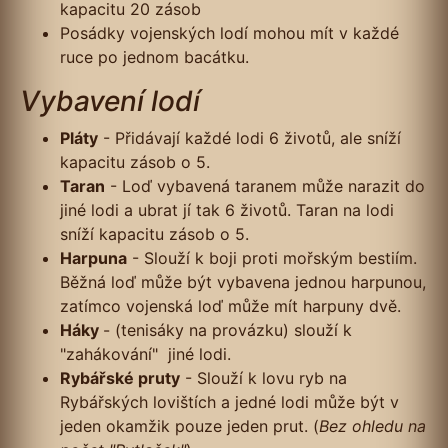
kapacitu 20 zásob
Posádky vojenských lodí mohou mít v každé
ruce po jednom bacátku.
Vybavení lodí
Pláty
- Přidávají každé lodi 6 životů, ale sníží
kapacitu zásob o 5.
Taran
- Loď vybavená taranem může narazit do
jiné lodi a ubrat jí tak 6 životů. Taran na lodi
sníží kapacitu zásob o 5.
Harpuna
- Slouží k boji proti mořským bestiím.
Běžná loď může být vybavena jednou harpunou,
zatímco vojenská loď může mít harpuny dvě.
Háky
- (tenisáky na provázku) slouží k
"zahákování" jiné lodi.
Rybářské pruty
- Slouží k lovu ryb na
Rybářských lovištích a jedné lodi může být v
jeden okamžik pouze jeden prut. (
Bez ohledu na