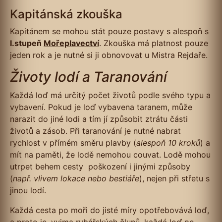
Kapitánská zkouška
Kapitánem se mohou stát pouze postavy s alespoň s
I.stupeň
Mořeplavectví
. Zkouška má platnost pouze
jeden rok a je nutné si ji obnovovat u Mistra Rejdaře.
Životy lodí a Taranování
Každá loď má určitý počet životů podle svého typu a
vybavení. Pokud je loď vybavena taranem, může
narazit do jiné lodi a tím jí způsobit ztrátu části
životů a zásob. Při taranování je nutné nabrat
rychlost v přímém směru plavby (
alespoň 10 kroků
) a
mít na paměti, že lodě nemohou couvat. Lodě mohou
utrpet behem cesty poškození i jinými způsoby
(
např. vlivem lokace nebo bestiáře
), nejen při střetu s
jinou lodí.
Každá cesta po moři do jisté míry opotřebovává loď,