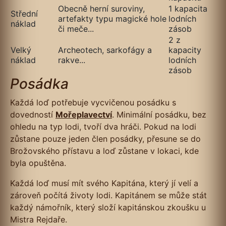
Obecně herní suroviny,
1 kapacita
Střední
artefakty typu magické hole
lodních
náklad
či meče...
zásob
2 z
Velký
Archeotech, sarkofágy a
kapacity
náklad
rakve...
lodních
zásob
Posádka
Každá loď potřebuje vycvičenou posádku s
dovedností
Mořeplavectví
. Minimální posádku, bez
ohledu na typ lodi, tvoří dva hráči. Pokud na lodi
zůstane pouze jeden člen posádky, přesune se do
Brožovského přístavu a loď zůstane v lokaci, kde
byla opuštěna.
Každá loď musí mít svého Kapitána, který jí velí a
zároveň počítá životy lodi. Kapitánem se může stát
každý námořník, který složí kapitánskou zkoušku u
Mistra Rejdaře.