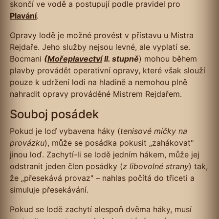
skončí ve vodě a postupují podle pravidel pro
Plavání
.
Opravy lodě je možné provést v přístavu u Mistra
Rejdaře. Jeho služby nejsou levné, ale vyplatí se.
Bocmani
(
Mořeplavectví
II. stupně
) mohou během
plavby provádět operativní opravy, které však slouží
pouze k udržení lodi na hladině a nemohou plně
nahradit opravy prováděné Mistrem Rejdařem.
Souboj posádek
Pokud je loď vybavena háky (
tenisové míčky na
provázku
), může se posádka pokusit „zahákovat"
jinou loď. Zachytí-li se lodě jedním hákem, může jej
odstranit jeden člen posádky (
z libovolné strany
) tak,
že „přesekává provaz" – nahlas počítá do třiceti a
simuluje přesekávání.
Pokud se lodě zachytí alespoň dvěma háky, musí