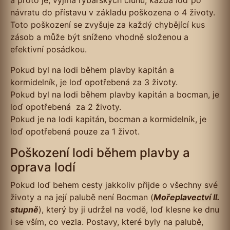
a proto je, vyjma rybářských člunů, každá loď po
návratu do přístavu v základu poškozena o 4 životy.
Toto poškození se zvyšuje za každý chybějící kus
zásob a může být sníženo vhodně složenou a
efektivní posádkou.
Pokud byl na lodi během plavby kapitán a
kormidelník, je loď opotřebená za 3 životy.
Pokud byl na lodi během plavby kapitán a bocman, je
loď opotřebená za 2 životy.
Pokud je na lodi kapitán, bocman a kormidelník, je
loď opotřebená pouze za 1 život.
Poškození lodi během plavby a
oprava lodí
Pokud loď behem cesty jakkoliv přijde o všechny své
životy a na její palubě není Bocman (
Mořeplavectví
II.
stupně
), který by ji udržel na vodě, loď klesne ke dnu
i se vším, co vezla. Postavy, které byly na palubě,