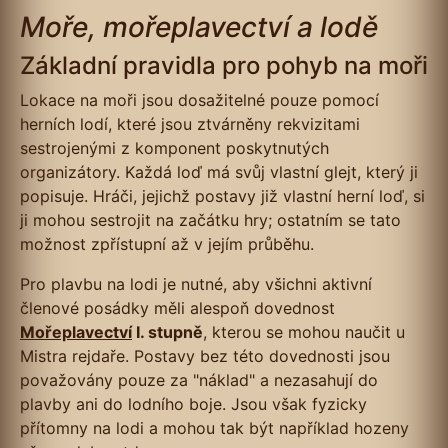
Moře, mořeplavectví a lodě
Základní pravidla pro pohyb na moři
Lokace na moři jsou dosažitelné pouze pomocí
herních lodí, které jsou ztvárněny rekvizitami
sestrojenými z komponent poskytnutých
organizátory. Každá loď má svůj vlastní glejt, který ji
popisuje. Hráči, jejichž postavy již vlastní herní loď, si
ji mohou sestrojit na začátku hry; ostatním se tato
možnost zpřístupní až v jejím průběhu.
Pro plavbu na lodi je nutné, aby všichni aktivní
členové posádky měli alespoň dovednost
Mořeplavectví
I. stupně
, kterou se mohou naučit u
Mistra rejdaře. Postavy bez této dovednosti jsou
považovány pouze za "náklad" a nezasahují do
plavby ani do lodního boje. Jsou však fyzicky
přítomny na lodi a mohou tak být například hozeny