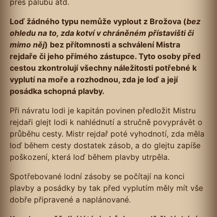
přes palubu atd.
Loď žádného typu nemůže vyplout z Brožova (
bez
ohledu na to, zda kotví v chráněném přístavišti či
mimo něj
) bez přítomnosti a schválení Mistra
rejdaře či jeho přímého zástupce. Tyto osoby před
cestou zkontrolují všechny náležitosti potřebné k
vyplutí na moře a rozhodnou, zda je loď a její
posádka schopná plavby.
Při návratu lodi je kapitán povinen předložit Mistru
rejdaři glejt lodi k nahlédnutí a stručně povyprávět o
průběhu cesty. Mistr rejdař poté vyhodnotí, zda měla
loď během cesty dostatek zásob, a do glejtu zapíše
poškození, která loď během plavby utrpěla.
Spotřebované lodní zásoby se počítají na konci
plavby a posádky by tak před vyplutím měly mít vše
dobře připravené a naplánované.