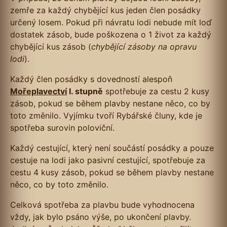
zemře za každý chybějící kus jeden člen posádky
určený losem. Pokud při návratu lodi nebude mít loď
dostatek zásob, bude poškozena o 1 život za každý
chybějící kus zásob (
chybějící zásoby na opravu
lodi
).
Každý člen posádky s dovedností alespoň
Mořeplavectví
I. stupně
spotřebuje za cestu 2 kusy
zásob, pokud se během plavby nestane něco, co by
toto změnilo. Vyjímku tvoří Rybářské čluny, kde je
spotřeba surovin poloviční.
Každý cestující, který není součástí posádky a pouze
cestuje na lodi jako pasivní cestující, spotřebuje za
cestu 4 kusy zásob, pokud se během plavby nestane
něco, co by toto změnilo.
Celková spotřeba za plavbu bude vyhodnocena
vždy, jak bylo psáno výše, po ukončení plavby.