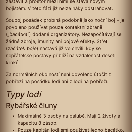
zastavit a prostor mezi nimi se stává novým
bojištěm. V této fázi již nelze háky odstraňovat.
Souboj posádek probíhá podobně jako noční boj – je
povoleno používat pouze kontaktní zbraně
(
„bacátka"
) dodané organizátory. Nezapočítávají se
žádné zbroje, imunity ani bojové efekty. Střet
(
začátek boje
) nastává již ve chvíli, kdy se
nepřátelské postavy přiblíží na vzdálenost deseti
kroků.
Za normálních okolností není dovoleno útočit z
pobřeží na posádku lodi ani z lodi na pobřeží.
Typy lodí
Rybářské čluny
Maximálně 3 osoby na palubě. Mají 2 životy a
kapacitu 8 zásob.
Pouze kapitán lodi smí používat jedno bacátko.