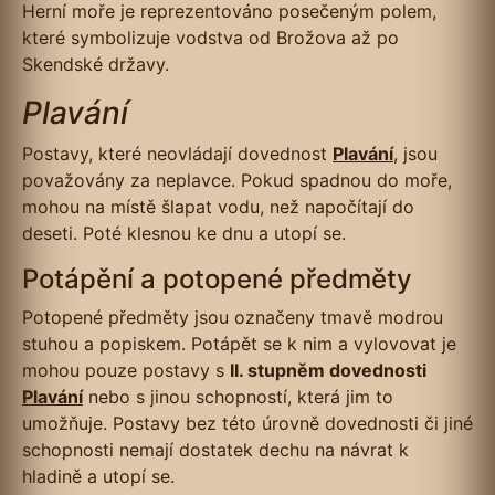
Herní moře je reprezentováno posečeným polem,
které symbolizuje vodstva od Brožova až po
Skendské državy.
Plavání
Postavy, které neovládají dovednost
Plavání
, jsou
považovány za neplavce. Pokud spadnou do moře,
mohou na místě šlapat vodu, než napočítají do
deseti. Poté klesnou ke dnu a utopí se.
Potápění a potopené předměty
Potopené předměty jsou označeny tmavě modrou
stuhou a popiskem. Potápět se k nim a vylovovat je
mohou pouze postavy s
II. stupněm dovednosti
Plavání
nebo s jinou schopností, která jim to
umožňuje. Postavy bez této úrovně dovednosti či jiné
schopnosti nemají dostatek dechu na návrat k
hladině a utopí se.