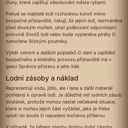
čluny, které zajišťují zásobování města rybami.
Pokud se majitelé lodí rozhodnou kotvit mimo
bezpečné přístaviště, riskují, že jejich loď, nechráněná
před divokým mořem, utrpí poškození odpovídající
polovině životů lodi nebo bude vypleněna piráty či
zamořena Slizkými poutníky.
Výběr celních a dalších poplatků či daní a zajištění
bezpečného a klidného provozu přístaviště má v
gesci Správce přístavu a jeho lidé.
Lodní zásoby a náklad
Reprezentují vodu, jídlo, ale i lana a další materiál
potřebný k opravě lodi. Je důležité mít lodních zásob
dostatek, protože mohou nastat nečekané situace,
které si mohou jejich část vyžádat, jako je třeba
vplutí do bouře či napadení mořskou příšerou.
V případě, že během plavby dojdou lodní zásoby,