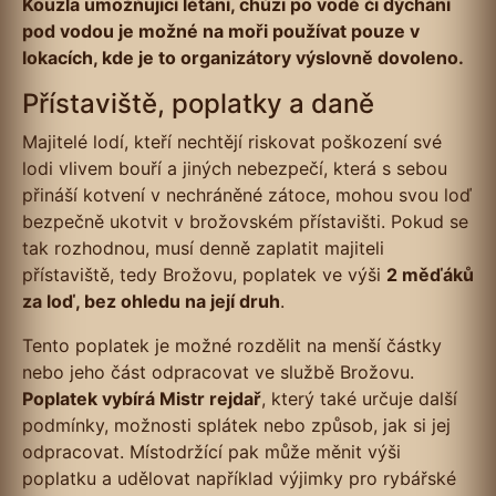
Kouzla umožňující létání, chůzi po vodě či dýchání
pod vodou je možné na moři používat pouze v
lokacích, kde je to organizátory výslovně dovoleno.
Přístaviště, poplatky a daně
Majitelé lodí, kteří nechtějí riskovat poškození své
lodi vlivem bouří a jiných nebezpečí, která s sebou
přináší kotvení v nechráněné zátoce, mohou svou loď
bezpečně ukotvit v brožovském přístavišti. Pokud se
tak rozhodnou, musí denně zaplatit majiteli
přístaviště, tedy Brožovu, poplatek ve výši
2 měďáků
za loď, bez ohledu na její druh
.
Tento poplatek je možné rozdělit na menší částky
nebo jeho část odpracovat ve službě Brožovu.
Poplatek vybírá Mistr rejdař
, který také určuje další
podmínky, možnosti splátek nebo způsob, jak si jej
odpracovat. Místodržící pak může měnit výši
poplatku a udělovat například výjimky pro rybářské