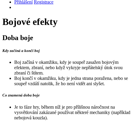
Přihlášení
Registrace
Bojové efekty
Doba boje
Kdy začíná a končí boj
Boj začíná v okamžiku, kdy je soupeř zasažen bojovým
efektem, zbraní, nebo když vykryje nepřátelský útok svou
zbraní či štítem.
Boj končí v okamžiku, kdy je jedna strana poražena, nebo se
soupeř vzdálí natolik, že ho není vidět ani slyšet.
Co znamená doba boje
Je to fáze hry, během níž je pro přílišnou náročnost na
vysvětlování zakázané používat některé mechaniky (například
nebojová kouzla).