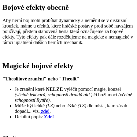
Bojové efekty obecně
Aby herní boj mohl probíhat dynamicky a neměnil se v diskuzní
kroužek, máme u efektů, které hráčské postavy proti sobě navzájem
používají, předem stanovená hesla která označujeme za bojové
efekty. Tyto efekty pak dále rozdělujeme na magické a nemagické v
rámci uplatnění dalších herních mechanik.
Magické bojové efekty
"Theolitové zranění" nebo "Theolit"
Je zranění které
NELZE
vyléčit pomocí magie, kouzel
(včetně lektvarů, schopností druidů atd.)
či boží mocí
(včetně
schopností Rytíře)
.
Může být lehké
(LZ)
nebo těžké
(TZ)
dle místa, kam zásah
dopadl... viz.
zde!
.
Detailní popis:
Zde!