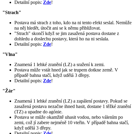
Detailní popis:
Zde
!
"Strach"
Postava má strach z toho, kdo na ni tento efekt seslal. Nemůže
na něj hledět, útočit ani se k němu přibližovat.
"Strach" skončí když se jim zasažená postava dostane z
dohledu a doslechu postavy, která ho na ni seslala.
Detailní popis:
Zde
!
"Vlna"
Znamená 1 lehké zranění (LZ) a sražení k zemi.
Postava může vstát hned jak se trupem dotkne země. V
případě bahna stačí, když udělá 3 dřepy.
Detailní popis:
Zde
!
"Žár"
Znamená 1 lehké zranění (LZ) a zapálení postavy. Pokud se
zasažená postava nezačne ihned hasit, dostane 1 těžké zranění
(TZ) a upadne do agónie.
Postava se může okamžitě uhasit vodou, nebo válením po
zemi, což jí zabere nejméně 10 vteřin. V případě bahna stačí,
když udělá 3 dřepy.
Detailní popis:
Zde
!