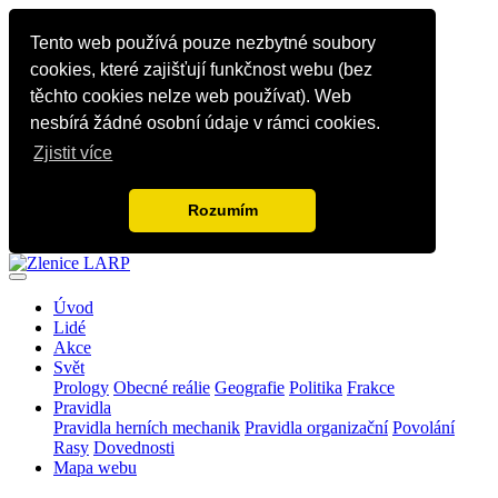
Tento web používá pouze nezbytné soubory
cookies, které zajišťují funkčnost webu (bez
těchto cookies nelze web používat). Web
nesbírá žádné osobní údaje v rámci cookies.
Zjistit více
Rozumím
Úvod
Lidé
Akce
Svět
Prology
Obecné reálie
Geografie
Politika
Frakce
Pravidla
Pravidla herních mechanik
Pravidla organizační
Povolání
Rasy
Dovednosti
Mapa webu