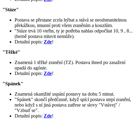
"Stáze"
Postava se přestane zcela hýbat a stává se neodstranitelnou
překážkou, imunní proti všem zraněním a kouzlům.
"Stáze trvá 10 vteřin, ty je potřeba nahlas odpočítat 10, 9 , 8...
(herně postava mluvit nemůže).
Detailní popis:
Zde
!
"Těžké"
Znamená 1 těžké zranění (TZ). Postava ihned po zasažení
upadá do agónie.
Detailní popis:
Zde
!
"Spánek"
Znamená okamžité uspání postavy na dobu 5 minut.
"Spánek" skončí předčasně, když spící postava utrpí zranění,
nebo když s ní jiná postava zatřese se slovy "Vstávej" /
"Vzbuď se".
Detailní popis:
Zde
!