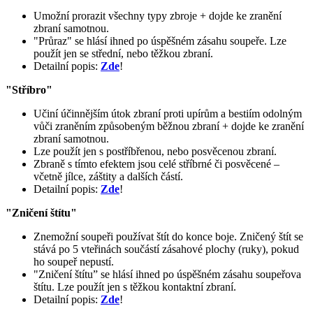
Umožní prorazit všechny typy zbroje + dojde ke zranění
zbraní samotnou.
"Průraz" se hlásí ihned po úspěšném zásahu soupeře. Lze
použít jen se střední, nebo těžkou zbraní.
Detailní popis:
Zde
!
"
Stříbro
"
Učiní účinnějším útok zbraní proti upírům a bestiím odolným
vůči zraněním způsobeným běžnou zbraní + dojde ke zranění
zbraní samotnou.
Lze použít jen s postříbřenou, nebo posvěcenou zbraní.
Zbraně s tímto efektem jsou celé stříbrné či posvěcené –
včetně jílce, záštity a dalších částí.
Detailní popis:
Zde
!
"
Zničení štítu
"
Znemožní soupeři používat štít do konce boje. Zničený štít se
stává po 5 vteřinách součástí zásahové plochy (ruky), pokud
ho soupeř nepustí.
"Zničení štítu” se hlásí ihned po úspěšném zásahu soupeřova
štítu. Lze použít jen s těžkou kontaktní zbraní.
Detailní popis:
Zde
!