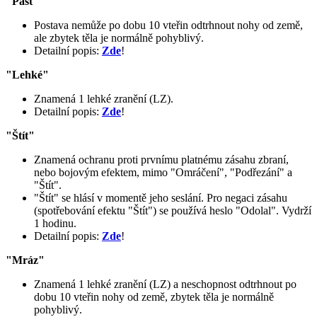
"Past"
Postava nemůže po dobu 10 vteřin odtrhnout nohy od země,
ale zbytek těla je normálně pohyblivý.
Detailní popis:
Zde
!
"Lehké"
Znamená 1 lehké zranění (LZ).
Detailní popis:
Zde
!
"Štít"
Znamená ochranu proti prvnímu platnému zásahu zbraní,
nebo bojovým efektem, mimo "Omráčení", "Podřezání" a
"Štít".
"Štít" se hlásí v momentě jeho seslání. Pro negaci zásahu
(spotřebování efektu "Štít") se používá heslo "Odolal". Vydrží
1 hodinu.
Detailní popis:
Zde
!
"Mráz"
Znamená 1 lehké zranění (LZ) a neschopnost odtrhnout po
dobu 10 vteřin nohy od země, zbytek těla je normálně
pohyblivý.