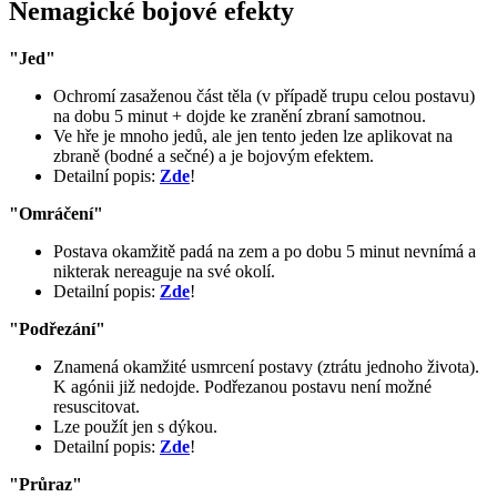
Nemagické bojové efekty
"
Jed
"
Ochromí zasaženou část těla (v případě trupu celou postavu)
na dobu 5 minut + dojde ke zranění zbraní samotnou.
Ve hře je mnoho jedů, ale jen tento jeden lze aplikovat na
zbraně (bodné a sečné) a je bojovým efektem.
Detailní popis:
Zde
!
"
Omráčení
"
Postava okamžitě padá na zem a po dobu 5 minut nevnímá a
nikterak nereaguje na své okolí.
Detailní popis:
Zde
!
"
Podřezání
"
Znamená okamžité usmrcení postavy (ztrátu jednoho života).
K agónii již nedojde. Podřezanou postavu není možné
resuscitovat.
Lze použít jen s dýkou.
Detailní popis:
Zde
!
"
Průraz
"