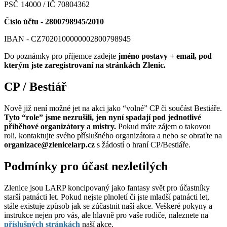
PSČ 14000 / IČ 70804362
Číslo účtu - 2800798945/2010
IBAN - CZ7020100000002800798945
Do poznámky pro příjemce zadejte
jméno postavy + email, pod
kterým jste zaregistrovaní na stránkách Zlenic.
CP / Bestiář
Nově již není možné jet na akci jako “volné” CP či součást Bestiáře.
Tyto “role” jsme nezrušili, jen nyní spadají pod jednotlivé
příběhové organizátory a mistry.
Pokud máte zájem o takovou
roli, kontaktujte svého příslušného organizátora a nebo se obraťte na
organizace@zlenicelarp.cz
s žádostí o hraní CP/Bestiáře.
Podmínky pro účast nezletilých
Zlenice jsou LARP koncipovaný jako fantasy svět pro účastníky
starší patnácti let. Pokud nejste plnoletí či jste mladší patnácti let,
stále existuje způsob jak se zúčastnit naší akce. Veškeré pokyny a
instrukce nejen pro vás, ale hlavně pro vaše rodiče, naleznete na
příslušných stránkách
naší akce.