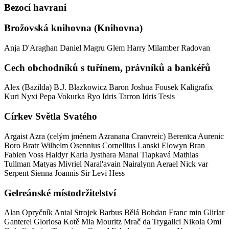
Bezocí havrani
Brožovská knihovna (Knihovna)
Anja D'Araghan
Daniel Magru
Glem
Harry
Milamber
Radovan
Cech obchodníků s tuřínem, právníků a bankéřů
Alex (Bazilda)
B.J. Blazkowicz
Baron Joshua
Fousek
Kaligrafix
Kuri
Nyxi
Pepa Vokurka
Ryo Idris
Tarron Idris
Tesis
Církev Světla Svatého
Argaist
Azra (celým jménem Azranana Cranvreic)
Berenīca Aurenic
Boro
Bratr Wilhelm Osennius
Cornellius Lanski
Elowyn Bran
Fabien Voss
Haldyr
Karia Jysthara
Manai Tlapkavá
Mathias
Tullman
Matyas
Mivriel Naral'avain
Nairalynn Aerael
Nick var
Serpent
Sienna Joannis
Sir Levi Hess
Gelreánské místodržitelství
Alan Opryčník
Antal Strojek
Barbus
Bělá
Bohdan
Franc min Glirlar
Ganterel
Gloriosa
Kotě
Mia
Mouritz
Mrač da Trygallci
Nikola
Omi