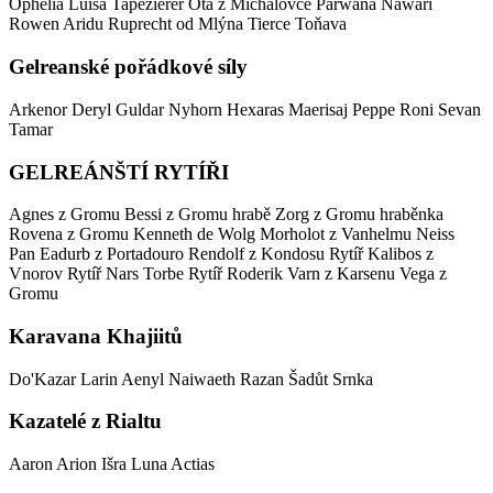
Ophelia Luisa Tapezierer
Ota z Michalovce
Parwana Nawari
Rowen Aridu
Ruprecht od Mlýna
Tierce
Toňava
Gelreanské pořádkové síly
Arkenor
Deryl
Guldar Nyhorn
Hexaras
Maerisaj
Peppe Roni
Sevan
Tamar
GELREÁNŠTÍ RYTÍŘI
Agnes z Gromu
Bessi z Gromu
hrabě Zorg z Gromu
hraběnka
Rovena z Gromu
Kenneth de Wolg
Morholot z Vanhelmu
Neiss
Pan Eadurb z Portadouro
Rendolf z Kondosu
Rytíř Kalibos z
Vnorov
Rytíř Nars Torbe
Rytíř Roderik Varn z Karsenu
Vega z
Gromu
Karavana Khajiitů
Do'Kazar
Larin Aenyl
Naiwaeth
Razan
Šadůt
Srnka
Kazatelé z Rialtu
Aaron
Arion
Išra
Luna Actias