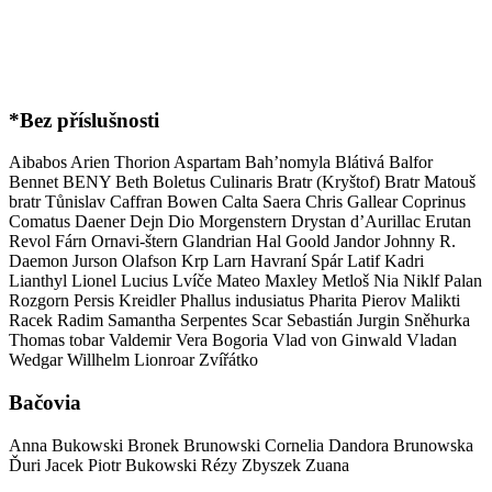
*Bez příslušnosti
Aibabos
Arien Thorion
Aspartam
Bah’nomyla Blátivá
Balfor
Bennet
BENY
Beth
Boletus Culinaris
Bratr (Kryštof)
Bratr Matouš
bratr Tůnislav
Caffran Bowen
Calta Saera
Chris Gallear
Coprinus
Comatus
Daener
Dejn
Dio Morgenstern
Drystan d’Aurillac
Erutan
Revol
Fárn Ornavi-štern
Glandrian
Hal Goold
Jandor
Johnny R.
Daemon
Jurson Olafson
Krp
Larn Havraní Spár
Latif Kadri
Lianthyl
Lionel
Lucius
Lvíče
Mateo
Maxley
Metloš
Nia
Niklf
Palan
Rozgorn
Persis Kreidler
Phallus indusiatus
Pharita
Pierov Malikti
Racek
Radim
Samantha Serpentes
Scar
Sebastián Jurgin
Sněhurka
Thomas
tobar
Valdemir
Vera Bogoria
Vlad von Ginwald
Vladan
Wedgar
Willhelm Lionroar
Zvířátko
Bačovia
Anna Bukowski
Bronek Brunowski
Cornelia
Dandora Brunowska
Ďuri
Jacek
Piotr Bukowski
Rézy
Zbyszek
Zuana