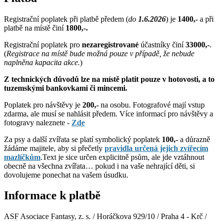
Registrační poplatek při platbě předem (
do
1.6.2026
) je
1400,-
a při
platbě na místě činí
1800,-.
Registrační poplatek pro
nezaregistrované
účastníky činí
33000,-
.
(
Registrace na místě bude možná pouze v případě, že nebude
naplněna kapacita akce.
)
Z technických důvodů lze na místě platit pouze v hotovosti, a to
tuzemskými bankovkami či mincemi.
Poplatek pro návštěvy je
200,-
na osobu. Fotografové mají vstup
zdarma, ale musí se nahlásit předem. Více informací pro návštěvy a
fotogravy naleznete -
Zde
Za psy a další zvířata se platí symbolický poplatek
100,-
a důrazně
žádáme majitele, aby si přečetly
pravidla určená jejich zvířecím
mazlíčkům
.Text je sice určen explicitně psům, ale jde vztáhnout
obecně na všechna zvířata… pokud i na vaše nehrající děti, si
dovolujeme ponechat na vašem úsudku.
Informace k platbě
ASF Asociace Fantasy, z. s. / Horáčkova 929/10 / Praha 4 - Krč /