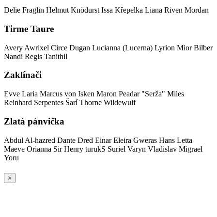
Delie
Fraglin
Helmut Knödurst
Issa
Křepelka
Liana
Riven Mordan
Tirme Taure
Avery
Awrixel
Circe
Dugan
Lucianna (Lucerna)
Lyrion
Mior Bilber
Nandi
Regis
Tanithil
Zaklínači
Evve
Laria
Marcus von Isken
Maron
Peadar "Serža" Miles
Reinhard Serpentes
Šarí
Thorne Wildewulf
Zlatá pánvička
Abdul Al-hazred
Dante
Dred
Einar
Eleira
Gweras
Hans
Letta
Maeve
Orianna
Sir Henry turukS
Suriel
Varyn
Vladislav Migrael
Yoru
×