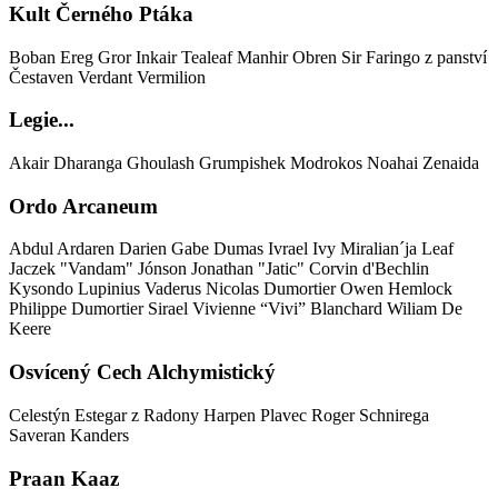
Kult Černého Ptáka
Boban
Ereg
Gror
Inkair Tealeaf
Manhir
Obren
Sir Faringo z panství
Čestaven
Verdant Vermilion
Legie...
Akair
Dharanga
Ghoulash
Grumpishek
Modrokos
Noahai
Zenaida
Ordo Arcaneum
Abdul
Ardaren Darien
Gabe Dumas
Ivrael
Ivy Miralian´ja Leaf
Jaczek "Vandam" Jónson
Jonathan "Jatic" Corvin d'Bechlin
Kysondo
Lupinius Vaderus
Nicolas Dumortier
Owen Hemlock
Philippe Dumortier
Sirael
Vivienne “Vivi” Blanchard
Wiliam De
Keere
Osvícený Cech Alchymistický
Celestýn
Estegar z Radony
Harpen Plavec
Roger Schnirega
Saveran Kanders
Praan Kaaz