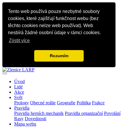
Tento web používá pouze nezbytné soubory
cookies, které zajišťují funkčnost webu (bez
těchto cookies nelze web používat). Web
nesbírá žádné osobní údaje v rámci cookies.
Zjistit více
Rozumím
Úvod
Lidé
Akce
Svět
Prology
Obecné reálie
Geografie
Politika
Frakce
Pravidla
Pravidla herních mechanik
Pravidla organizační
Povolání
Rasy
Dovednosti
Mapa webu