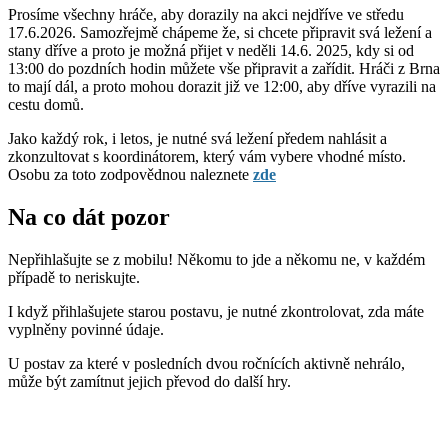
Prosíme všechny hráče, aby dorazily na akci nejdříve ve středu
17.6.2026. Samozřejmě chápeme že, si chcete připravit svá ležení a
stany dříve a proto je možná přijet v neděli 14.6. 2025, kdy si od
13:00 do pozdních hodin můžete vše připravit a zařídit. Hráči z Brna
to mají dál, a proto mohou dorazit již ve 12:00, aby dříve vyrazili na
cestu domů.
Jako každý rok, i letos, je nutné svá ležení předem nahlásit a
zkonzultovat s koordinátorem, který vám vybere vhodné místo.
Osobu za toto zodpovědnou naleznete
zde
Na co dát pozor
Nepřihlašujte se z mobilu! Někomu to jde a někomu ne, v každém
případě to neriskujte.
I když přihlašujete starou postavu, je nutné zkontrolovat, zda máte
vyplněny povinné údaje.
U postav za které v posledních dvou ročnících aktivně nehrálo,
může být zamítnut jejich převod do další hry.