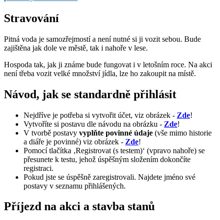
Stravování
Pitná voda je samozřejmostí a není nutné si ji vozit sebou. Bude
zajištěna jak dole ve městě, tak i nahoře v lese.
Hospoda tak, jak ji známe bude fungovat i v letošním roce. Na akci
není třeba vozit velké množství jídla, lze ho zakoupit na místě.
Návod, jak se standardně přihlásit
Nejdříve je potřeba si vytvořit účet, viz obrázek -
Zde
!
Vytvoříte si postavu dle návodu na obrázku -
Zde
!
V tvorbě postavy
vyplňte povinné údaje
(vše mimo historie
a diáře je povinné) viz obrázek -
Zde
!
Pomocí tlačítka ‚Registrovat (s testem)‘ (vpravo nahoře) se
přesunete k testu, jehož úspěšným složením dokončíte
registraci.
Pokud jste se úspěšně zaregistrovali. Najdete jméno své
postavy v seznamu přihlášených.
Příjezd na akci a stavba stanů